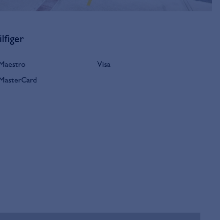
figer
Maestro
Visa
MasterCard