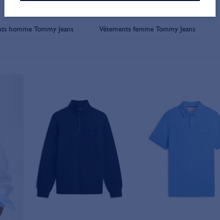
nts homme Tommy Jeans
Vêtements femme Tommy Jeans