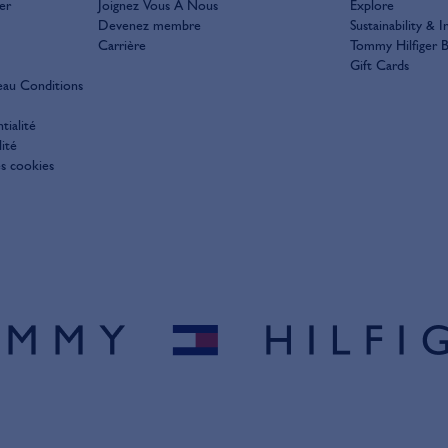
er
Joignez Vous À Nous
Explore
Devenez membre
Sustainability & I
Carrière
Tommy Hilfiger B
Gift Cards
eau Conditions
tialité
ité
es cookies