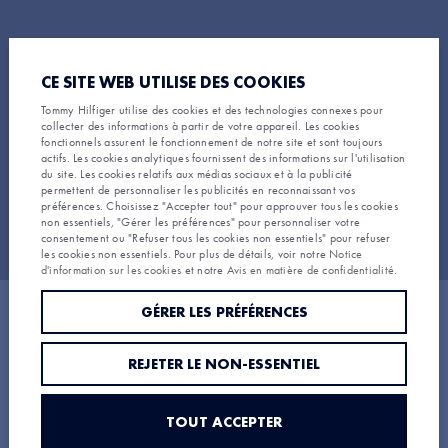
CE SITE WEB UTILISE DES COOKIES
Tommy Hilfiger utilise des cookies et des technologies connexes pour
collecter des informations à partir de votre appareil. Les cookies
fonctionnels assurent le fonctionnement de notre site et sont toujours
actifs. Les cookies analytiques fournissent des informations sur l'utilisation
du site. Les cookies relatifs aux médias sociaux et à la publicité
permettent de personnaliser les publicités en reconnaissant vos
préférences. Choisissez "Accepter tout" pour approuver tous les cookies
non essentiels, "Gérer les préférences" pour personnaliser votre
Test
consentement ou "Refuser tous les cookies non essentiels" pour refuser
les cookies non essentiels. Pour plus de détails, voir notre
Notice
d'information sur les cookies
et notre
Avis en matière de confidentialité
.
GÉRER LES PRÉFÉRENCES
REJETER LE NON-ESSENTIEL
TOUT ACCEPTER