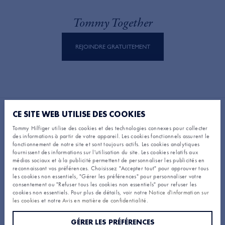
Tommy Together
REJOINDRE GRATUITEMENT
Aide Et Assistance
CE SITE WEB UTILISE DES COOKIES
Tommy Hilfiger utilise des cookies et des technologies connexes pour collecter
FAQ
des informations à partir de votre appareil. Les cookies fonctionnels assurent le
À Propos De Tommy Hilfiger
Statut de la commande
fonctionnement de notre site et sont toujours actifs. Les cookies analytiques
Livraison
fournissent des informations sur l'utilisation du site. Les cookies relatifs aux
médias sociaux et à la publicité permettent de personnaliser les publicités en
Qui sommes-nous?
Retours et remboursements
reconnaissant vos préférences. Choisissez "Accepter tout" pour approuver tous
Joignez Vous À Nous
Actualités
Commandes et paiements
les cookies non essentiels, "Gérer les préférences" pour personnaliser votre
Conditions Générales
Guide des tailles
consentement ou "Refuser tous les cookies non essentiels" pour refuser les
Devenez membre
Tommy Hilfiger Carte Cadeau Conditions Générales
Trouver Une Boutique
cookies non essentiels. Pour plus de détails, voir notre
Notice d'information sur
Explore
Carrière
les cookies
et notre
Avis en matière de confidentialité
.
Avis en matière de confidentialité
Engagement de confidentialité
Sustainability & Inclusivity
Notice d’information sur les cookies
GÉRER LES PRÉFÉRENCES