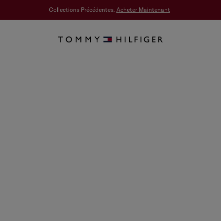
Collections Précédentes.
Acheter Maintenant
ST ?
tur de la
 ne nous
le programme
 un système
r une nouvelle
ont été