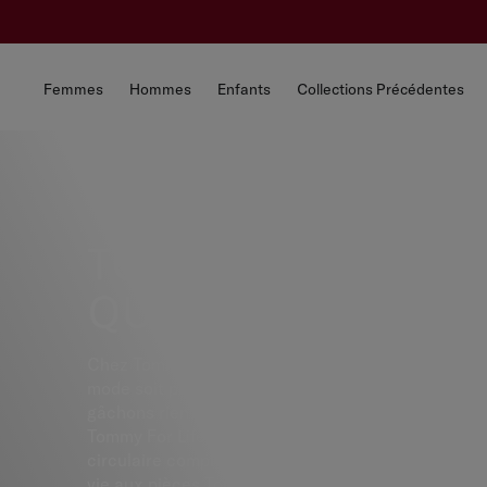
Femmes
Hommes
Enfants
Collections Précédentes
TOMMY FOR LIFE,
QU’EST-CE QUE C’E
Chez Tommy Hilfiger nous travaillons pour que le fu
mode soit plus circulaire et inclusif, c’est pourquoi
gâchons rien et accueillons tout le monde. Avec 
Tommy For Life, nous avons l’opportunité de créer
circulaire complet. Ensemble, nous pouvons donne
vie aux pièces Tommy déjà portées ou à celles qui 